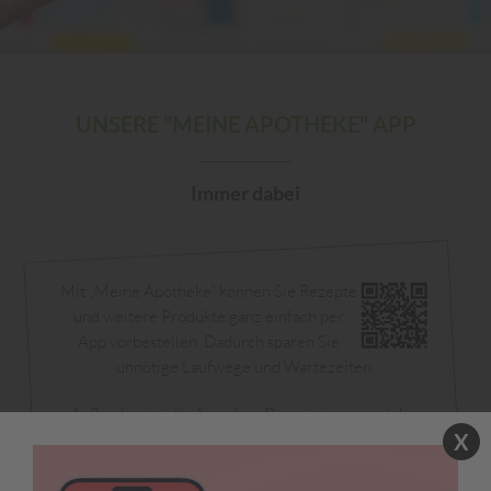
UNSERE "MEINE APOTHEKE" APP
Immer dabei
Mit „Meine Apotheke“ können Sie Rezepte
und weitere Produkte ganz einfach per
App vorbestellen. Dadurch sparen Sie
unnötige Laufwege und Wartezeiten.
Außerdem ist die App ohne Regestrierung nutzbar
X
und leicht zu bedienen. Die Datenübertragung ist
durch eine Ende-zu-Ende-Verschlüsselung gesichert.