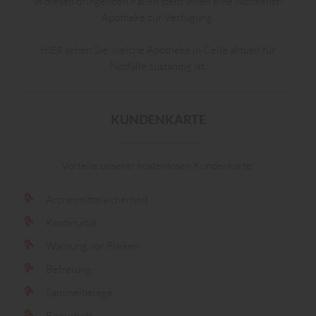
In diesen dringenden Fällen steht Ihnen eine Notdienst-
Apotheke zur Verfügung.
sehen Sie, welche Apotheke in Celle aktuell für
HIER
Notfälle zuständig ist.
KUNDENKARTE
Vorteile unserer kostenlosen Kundenkarte:
Arzneimittelsicherheit
Kontinuität
Warnung vor Risiken
Befreiung
Sammelbelege
Bonusheft